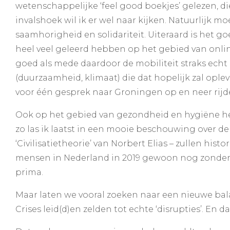
wetenschappelijke ‘feel good boekjes’ gelezen, di
invalshoek wil ik er wel naar kijken. Natuurlijk 
saamhorigheid en solidariteit. Uiteraard is het 
heel veel geleerd hebben op het gebied van onlin
goed als mede daardoor de mobiliteit straks echt 
(duurzaamheid, klimaat) die dat hopelijk zal oplev
voor één gesprek naar Groningen op en neer rijde
Ook op het gebied van gezondheid en hygiëne heb
zo las ik laatst in een mooie beschouwing over de
‘Civilisatietheorie’ van Norbert Elias – zullen hist
mensen in Nederland in 2019 gewoon nog zonder 
prima.
Maar laten we vooral zoeken naar een nieuwe bala
Crises leid(d)en zelden tot echte ‘disrupties’. En d