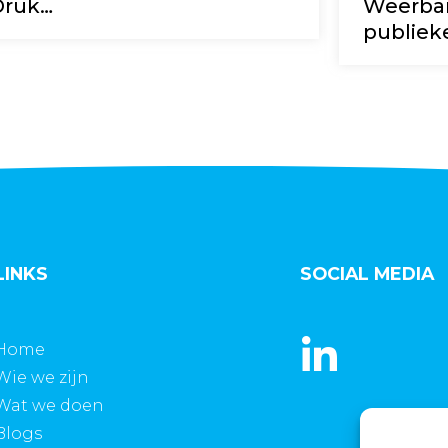
Druk…
Weerbar
publiek
LINKS
SOCIAL MEDIA
Home
Wie we zijn
Wat we doen
Blogs