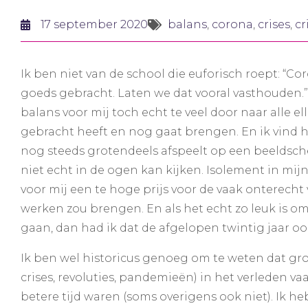
17 september 2020
balans
,
corona
,
crises
,
cr
Ik ben niet van de school die euforisch roept: “C
goeds gebracht. Laten we dat vooral vasthouden.” 
balans voor mij toch echt te veel door naar alle ell
gebracht heeft en nog gaat brengen. En ik vind h
nog steeds grotendeels afspeelt op een beeldsch
niet echt in de ogen kan kijken. Isolement in mijn 
voor mij een te hoge prijs voor de vaak onterecht 
werken zou brengen. En als het echt zo leuk is om
gaan, dan had ik dat de afgelopen twintig jaar o
Ik ben wel historicus genoeg om te weten dat grot
crises, revoluties, pandemieën) in het verleden 
betere tijd waren (soms overigens ook niet). Ik h