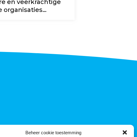
e en veerkrachtige
DAS: penny wis
e organisaties…
foolish…
Beheer cookie toestemming