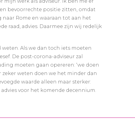
 mijn werk als adviseur. Ik ben me er
een bevoorrechte positie zitten, omdat
weg naar Rome en waaraan tot aan het
de raad, advies. Daarmee zijn wij redelijk
jd weten. Als we dan toch iets moeten
besef. De post-corona-adviseur zal
ouding moeten gaan opereren: ‘we doen
ar zeker weten doen we het minder dan
gevoegde waarde alleen maar sterker:
n advies voor het komende decennium.