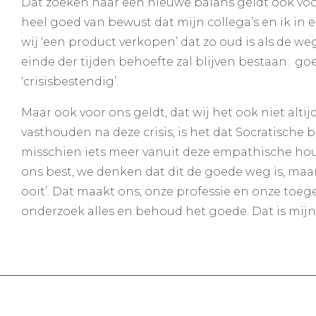
Dat zoeken naar een nieuwe balans geldt ook voor
heel goed van bewust dat mijn collega’s en ik in 
wij ‘een product verkopen’ dat zo oud is als de 
einde der tijden behoefte zal blijven bestaan: goe
‘crisisbestendig’.
Maar ook voor ons geldt, dat wij het ook niet alti
vasthouden na deze crisis, is het dat Socratische 
misschien iets meer vanuit deze empathische h
ons best, we denken dat dit de goede weg is, ma
ooit’. Dat maakt ons, onze professie en onze toe
onderzoek alles en behoud het goede. Dat is mij