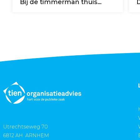
Bij de timmerman thuis…
Utrechtseweg 70
6812 AH ARNHEM