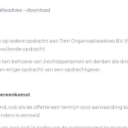
tieadvies – download
p iedere opdracht aan Tien Organisatieadvies B.V. (h
nvullende opdracht.
en behoeve van (rechts)personen en derden die direc
 van enige opdracht van een opdrachtgever.
overeenkomst
jvend, ook als de offerte een termijn voor aanvaarding
anders is vermeld.
w en exclusief in kader van de overeenkomst te maken k