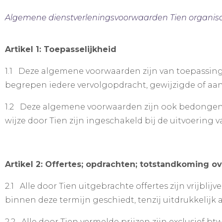
Algemene dienstverleningsvoorwaarden Tien organisa
Artikel 1: Toepasselijkheid
1.1 Deze algemene voorwaarden zijn van toepassing o
begrepen iedere vervolgopdracht, gewijzigde of aa
1.2 Deze algemene voorwaarden zijn ook bedongen t
wijze door Tien zijn ingeschakeld bij de uitvoering
Artikel 2: Offertes; opdrachten; totstandkoming 
2.1 Alle door Tien uitgebrachte offertes zijn vrijbli
binnen deze termijn geschiedt, tenzij uitdrukkelijk 
2.2 Alle door Tien vermelde prijzen zijn exclusief bt