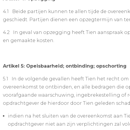
4.1 Beide partijen kunnen te allen tijde de overee
geschiedt. Partijen dienen een opzegtermijn van te
4.2 In geval van opzegging heeft Tien aanspraak o
en gemaakte kosten.
Artikel 5: Opeisbaarheid; ontbinding; opschorting
5.1 In de volgende gevallen heeft Tien het recht om
overeenkomst te ontbinden, en alle bedragen die opd
voorafgaande waarschuwing, ingebrekestelling of r
opdrachtgever de hierdoor door Tien geleden scha
indien na het sluiten van de overeenkomst aan T
opdrachtgever niet aan zijn verplichtingen zal vo