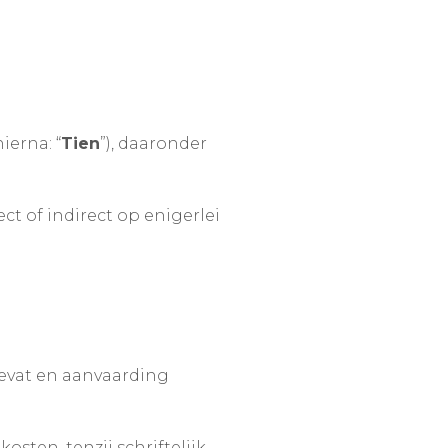
ierna: “
Tien
”), daaronder
t of indirect op enigerlei
 bevat en aanvaarding
osten, tenzij schriftelijk