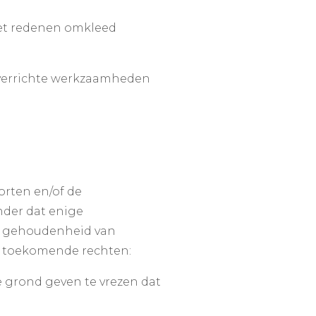
met redenen omkleed
t verrichte werkzaamheden
orten en/of de
nder dat enige
er gehoudenheid van
n toekomende rechten:
 grond geven te vrezen dat