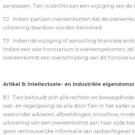
aanpassen. Tien is slechts aan een wijziging van d
7.2 Indien partijen overeenkomen dat de overeenkom
uitvoering daardoor worden beïnvloed.
7.3 Indien de wijziging of aanvulling financiële en/o
Indien een vast honorarium is overeengekomen, zal z
overeenkomst een overschrijding van dit honorarium
Artikel 8: Intellectuele- en industriële eigendoms
8.1 Tien behoudt zich alle rechten en bevoegdhede
wet- en regelgeving op alle door Tien in het kader 
waaronder adviezen, afbeeldingen, knowhow, modell
uitvoering van een overeenkomst aan haar zijde to
geen vertrouwelijke informatie van opdrachtgever t