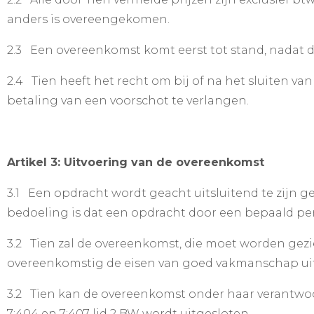
anders is overeengekomen.
2.3 Een overeenkomst komt eerst tot stand, nadat 
2.4 Tien heeft het recht om bij of na het sluiten va
betaling van een voorschot te verlangen.
Artikel 3: Uitvoering van de overeenkomst
3.1 Een opdracht wordt geacht uitsluitend te zijn g
bedoeling is dat een opdracht door een bepaald pe
3.2 Tien zal de overeenkomst, die moet worden gezi
overeenkomstig de eisen van goed vakmanschap ui
3.2 Tien kan de overeenkomst onder haar verantwoor
7:404 en 7:407 lid 2 BW wordt uitgesloten.