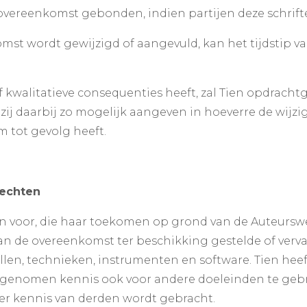
e overeenkomst gebonden, indien partijen deze schrif
st wordt gewijzigd of aangevuld, kan het tijdstip va
f kwalitatieve consequenties heeft, zal Tien opdrachtg
ij daarbij zo mogelijk aangeven in hoeverre de wijzi
 tot gevolg heeft.
rechten
n voor, die haar toekomen op grond van de Auteurswe
van de overeenkomst ter beschikking gestelde of verv
en, technieken, instrumenten en software. Tien heeft
egenomen kennis ook voor andere doeleinden te gebru
er kennis van derden wordt gebracht.