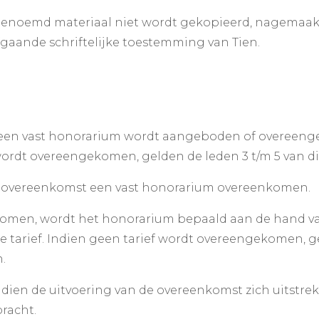
t genoemd materiaal niet wordt gekopieerd, nagemaak
fgaande schriftelijke toestemming van Tien.
een vast honorarium wordt aangeboden of overeenge
wordt overeengekomen, gelden de leden 3 t/m 5 van dit
de overeenkomst een vast honorarium overeenkomen.
omen, wordt het honorarium bepaald aan de hand van
 tarief. Indien geen tarief wordt overeengekomen, g
.
ien de uitvoering van de overeenkomst zich uitstrek
racht.