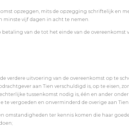
nkomst opzeggen, mits de opzegging schriftelijk en 
n minste vijf dagen in acht te nemen.
p betaling van de tot het einde van de overeenkoms
 de verdere uitvoering van de overeenkomst op te sch
rachtgever aan Tien verschuldigd is, op te eisen, zo
echterlijke tussenkomst nodig is, één en ander ond
de te vergoeden en onverminderd de overige aan Tie
ien omstandigheden ter kennis komen die haar goede
ldoen;