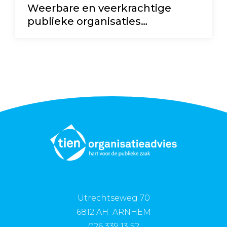
Weerbare en veerkrachtige
publieke organisaties…
Utrechtseweg 70
6812 AH ARNHEM
026 339 13 52