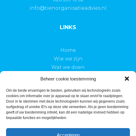
info@tienorganisatieadvies.nl
LINKS
Home
Wie we zijn
Wat we doen
Blogs
Beheer cookie toestemming
Contact
Om de beste ervaringen te bieden, gebruiken wij technologieën zoals
cookies om informatie over je apparaat op te slaan en/of te raadplegen.
SOCIAL MEDIA
Door in te stemmen met deze technologieën kunnen wij gegevens zoals
surfgedrag of unieke ID's op deze site verwerken. Als je geen toestemming
geeft of uw toestemming intrekt, kan dit een nadelige invloed hebben op
bepaalde functies en mogelijkheden.
Accepteren