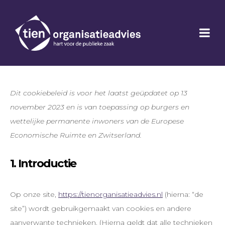
Dit cookiebeleid is voor het laatst geüpdatet op 13
november 2023 en is van toepassing op burgers en
wettelijke permanente inwoners van de Europese
Economische Ruimte en Zwitserland.
1. Introductie
Op onze site,
https://tienorganisatieadvies.nl
(hierna: “de
site”) wordt gebruikgemaakt van cookies en andere
aanverwante technieken. (Hierna geldt dat alle technieken